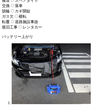
搬送
スペアタイヤ
交換
落車
脱輪
カギ開錠
ガス欠
横転
転覆
道路施設事故
復旧工事
レンタカー
バッテリー上がり