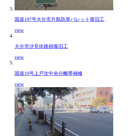
国道197号大分市片島防草パレット復旧工
view
大分市汐見街路樹復旧工
view
国道10号上戸次中央分離帯補修
view